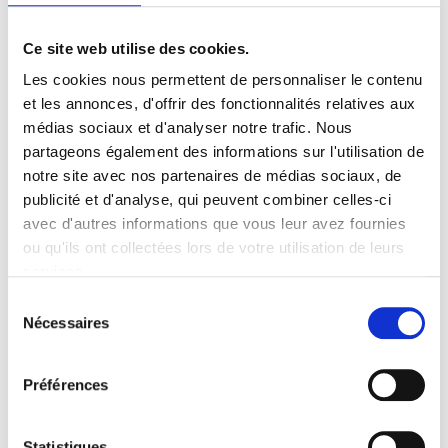
Ce site web utilise des cookies.
Les cookies nous permettent de personnaliser le contenu
et les annonces, d'offrir des fonctionnalités relatives aux
médias sociaux et d'analyser notre trafic. Nous
partageons également des informations sur l'utilisation de
notre site avec nos partenaires de médias sociaux, de
publicité et d'analyse, qui peuvent combiner celles-ci
avec d'autres informations que vous leur avez fournies
ou qu'ils ont collectées lors de votre utilisation de leurs
Agence digitale responsable
services.
Sélection
Notre objectif : maximiser
Nécessaires
du
l'engagement de vos audiences dans un
consentement
monde en mal d'attention
Préférences
Digitale depuis 1999
Statistiques