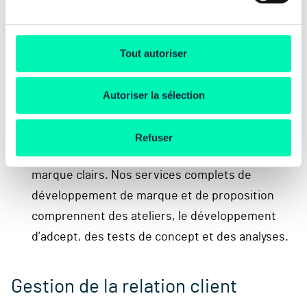
plus sa valeur à vie sera élevée.
Tout autoriser
Développement de la marque et
de la proposition
Autoriser la sélection
Dans un marché encombré, il est décisif
Refuser
d’obtenir un message et une proposition de
marque clairs. Nos services complets de
développement de marque et de proposition
comprennent des ateliers, le développement
d’
adcept
, des tests de concept et des analyses.
Gestion de la relation client