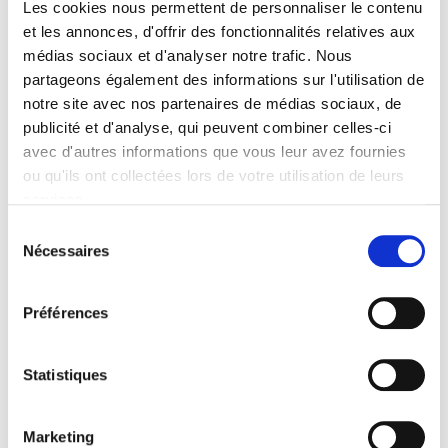
Les cookies nous permettent de personnaliser le contenu
sentent recrutés. Nos services d’aquisition de
et les annonces, d'offrir des fonctionnalités relatives aux
donateurs examinent votre stratégie de
médias sociaux et d'analyser notre trafic. Nous
recrutement et examinent les capacités
partageons également des informations sur l'utilisation de
notre site avec nos partenaires de médias sociaux, de
multicanaux, en ligne et hors ligne.
publicité et d'analyse, qui peuvent combiner celles-ci
avec d'autres informations que vous leur avez fournies
Développement des donateurs
ou qu'ils ont collectées lors de votre utilisation de leurs
services.
Sélection
L’aquisition peut être coûteuse, il est donc
Nécessaires
du
essentiel de nourrir et de fidéliser les
consentement
donateurs. Grâce à notre expertise
Fundraising
Préférences
en matière de développement et de gestion des
donateurs, nous établissons des relations
Statistiques
solides avec les donateurs par le biais d’histoires
et d’engagements. Ceci est guidé par une règle
Marketing
simple, plus un donateur fait d’engagements,